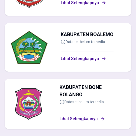
Lihat Selengkapnya
Baca Teks saat Hover
Kecepatan Baca
1.0x
KABUPATEN BOALEMO
Dataset belum tersedia
Lihat Selengkapnya
Ukuran Font
100%
Jarak Baris
1.5x
KABUPATEN BONE
Jarak Kata
0em
BOLANGO
Dataset belum tersedia
Lihat Selengkapnya
Font Disleksia
Jeda Huruf