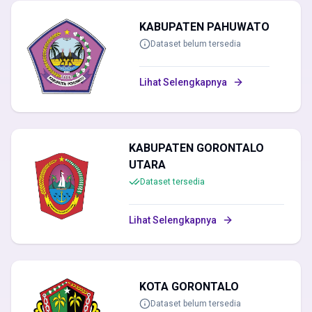
Rata Kiri
Garis Link
KABUPATEN PAHUWATO
Dataset belum tersedia
Lihat Selengkapnya
Kontras Tinggi
Grayscale
KABUPATEN GORONTALO
UTARA
Negatif Kontras
Low Saturation
Dataset tersedia
Sembunyi Gambar
Stop Animasi
Lihat Selengkapnya
KOTA GORONTALO
Kursor Besar
Reading Mask
Dataset belum tersedia